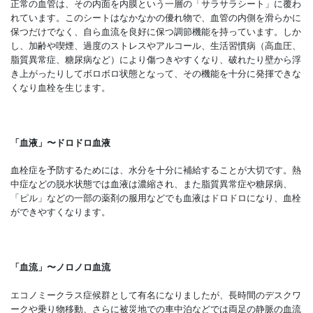
正常の血管は、その内面を内膜という一層の「サラサラシート」に覆わ
れています。このシートはなかなかの優れ物で、血管の内側を滑らかに
保つだけでなく、自ら血流を良好に保つ調節機能を持っています。しか
し、加齢や喫煙、過度のストレスやアルコール、生活習慣病（高血圧、
脂質異常症、糖尿病など）により傷つきやすくなり、破れたり壁から浮
き上がったりしてボロボロ状態となって、その機能を十分に発揮できな
くなり血栓を生じます。
「血液」〜ドロドロ血液
血栓症を予防するためには、水分を十分に補給することが大切です。熱
中症などの脱水状態では血液は濃縮され、また脂質異常症や糖尿病、
「ピル」などの一部の薬剤の服用などでも血液はドロドロになり、血栓
ができやすくなります。
「血流」〜ノロノロ血流
エコノミークラス症候群として有名になりましたが、長時間のデスクワ
ークや乗り物移動、さらに被災地での車中泊などでは両足の静脈の血流