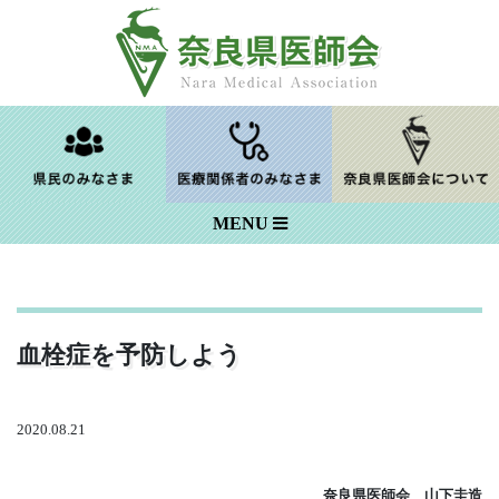
Skip
to
content
MENU
血栓症を予防しよう
2020.08.21
奈良県医師会 山下圭造