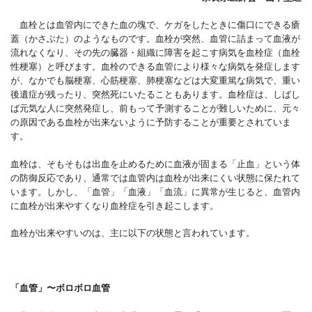
血栓とは血管内にできた血の塊で、ケガをしたときに傷口にできる瘡
蓋（かさぶた）のようなものです。血栓が突然、血管に詰まって血液が
流れなくなり、その先の臓器・組織に障害を起こす病気を血栓症（血栓
性梗塞）と呼びます。血栓のできる血管により様々な病気を発症します
が、なかでも脳梗塞、心筋梗塞、肺梗塞などは大変重篤な病気で、重い
後遺症が残ったり、突然死にいたることもあります。血栓症は、しばし
ば元気な人に突然発症し、前もって予測することが難しいために、元々
の原因である血栓が出来ないように予防することが重要とされていま
す。
血栓は、そもそもは出血を止めるために血液が固まる「止血」という体
の防御反応であり、通常では血管内は血栓が出来にくい状態に保たれて
います。しかし、「血管」「血液」「血流」に異常が生じると、血管内
に血栓が出来やすくなり血栓症を引き起こします。
血栓が出来やすいのは、主に以下の状態と言われています。
「血管」〜ボロボロ血管