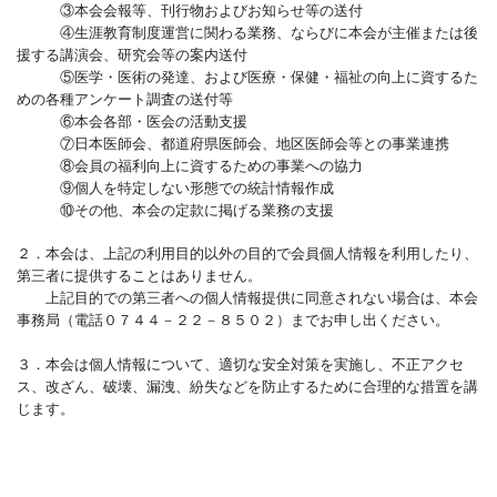
③本会会報等、刊行物およびお知らせ等の送付
④生涯教育制度運営に関わる業務、ならびに本会が主催または後
援する講演会、研究会等の案内送付
⑤医学・医術の発達、および医療・保健・福祉の向上に資するた
めの各種アンケート調査の送付等
⑥本会各部・医会の活動支援
⑦日本医師会、都道府県医師会、地区医師会等との事業連携
⑧会員の福利向上に資するための事業への協力
⑨個人を特定しない形態での統計情報作成
⑩その他、本会の定款に掲げる業務の支援
２．本会は、上記の利用目的以外の目的で会員個人情報を利用したり、
第三者に提供することはありません。
上記目的での第三者への個人情報提供に同意されない場合は、本会
事務局（電話０７４４－２２－８５０２）までお申し出ください。
３．本会は個人情報について、適切な安全対策を実施し、不正アクセ
ス、改ざん、破壊、漏洩、紛失などを防止するために合理的な措置を講
じます。