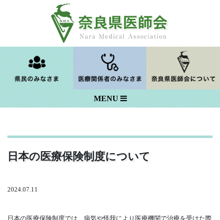
Skip
to
content
MENU
日本の医療保険制度について
2024.07.11
日本の医療保険制度では、病気や怪我により医療機関で治療を受けた際