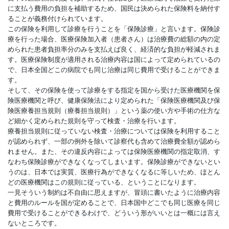
に支払う費用の負担を補助するため、国民は決められた保険料を納付す
ることが義務付けられています。
この保険を利用して診療を行うことを「保険診療」と言います。保険診
療を行った場合、医療保険加入者（患者さん）は治療費の総額の内の定
められた患者負担率分のみを支払えば良く、経済的な負担が軽減されま
す。医療保険制度が適用される治療内容は国によって定められているの
で、日本全国どこの病院でも同じ治療は同じ費用で受けることができま
す。
そして、その保険を使って診療をする指定を国から受けた医療機関を保
険医療機関と呼び、健康保険法により定められた「保険医療機関及び保
険医療養担当規則（療養担当規則）」という薬の使い方や手術の仕方な
ど細かく定められた規則を守って検査・治療を行います。
療養担当規則に従っていない検査・治療については保険を利用すること
が認められず、一部の例外を除いて診察代も含めて治療費全額が認めら
れません。また、その違反内容によっては保険医療機関の指定取消、す
なわち保険診療ができなくなってしまいます。保険診療ができないとい
うのは、日本では実質、医療行為ができなくなるに等しいため、ほとん
どの医療機関はこの規則に従っている、ということになります。
一見そういう制約は不自由に思えますが、冒頭に書いたように治療内容
と費用のルールを国が定めることで、日本国中どこでも同じ医療を同じ
費用で受けることができるわけで、どういう形がいいとは一概には言え
ないところです。