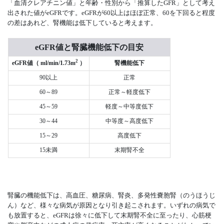
「血清クレアチニン値」と年齢・性別から「推算したGFR」として考え
出された値がeGFRです。eGFRが60以上はほぼ正常、60を下回ると程度
の差はあれど、腎機能は低下していると考えます。
eGFR値と腎臓機能低下の目安
2
eGFR値（ ml/min/1.73m
）
腎機能低下
90以上
正常
60～89
正常～軽度低下
45～59
軽度～中等度低下
30～44
中等度～高度低下
15～29
高度低下
15未満
末期腎不全
腎臓の機能低下は、高血圧、糖尿病、腎炎、多発性嚢胞腎（のうほうじ
ん）など、様々な病気が原因となり引き起こされます。いずれの病気で
も放置すると、eGFRは徐々に低下して末期腎不全に至ったり、心筋梗