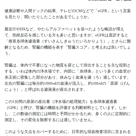
健康診断や人間ドックの結果、テレビのCMなどで「eGFR」という言葉
を見たり、聞いたりしたことがあるでしょうか。
最近ITやDXなど、やたらアルファベットを並べたような略語が増え
て、拒絶反応を感じている方も多いと思いますが、eGFRは直訳すると
「推算糸球体濾過量（すいさんしきゅうたいろかりょう）」とさらに難
解となるため、腎臓の機能を表す「腎臓スコア」と考えれば良いでしょ
う。
腎臓は、体内で不要になった物質を尿として排出することを主な役割と
する、いわば体内の浄水場です。内部に「糸球体」という多くの血管が
糸玉状に密集した部分があり、休みなく血液を濾（ろ）過しています。
左右の腎臓には毎分約1000㎖の血液が流入し、約100㎖の「原尿（げん
にょう）」と呼ばれる濾過液が産出されます。
この1分間の原尿の産出量（浄水場の処理能力）を糸球体濾過量
（GFR）と呼び、腎臓の機能を評価する判断材料としています。しか
し、この数値の測定には時間と手間がかかるため、多くの人に定期的に
測定し、その変化を観察するには適していません。
このような欠点をカバーするために、日常的な採血検査項目に含まれる