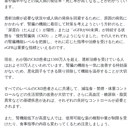
塞や脳卒中などの成人病の発症率・死亡率が高くなることがわかってい
ます。
透析治療が必要な状況や成人病の発病を回避するために、原因の病気に
かかわらず、腎臓の機能に着目して対策を考えようという方針のもと、
「尿蛋白（たんぱく）が陽性」または「eGFRが60未満」が持続する状
態を「慢性腎臓病（CKD）」と呼ぶようになりました。その人それぞれ
の腎臓機能レベルを把握し、それに応じた指導や治療を受けるために、
eGFRは重要な指標といえるのです。
現在、わが国のCKD患者は1300万人を超え、透析治療を受けている人
はおよそ33万人といわれています。腎臓の機能を一気に改善する特効薬
がないため、悪化因子をできる限り排除して機能を温存することが大切
です。
すべてのレベルのCKD患者さんに共通して、減塩食・禁煙・体重コント
ロールなどの生活習慣の改善が大切です。さらに高血圧・糖尿病・脂質
異常などの基礎疾患があれば、それぞれの良好なコントロールが必要と
されます。
また、腎機能低下が高度な人では、使用可能な薬の種類や量が制限を受
けたり、食事指導の内容も変わってくるため注意しましょう。