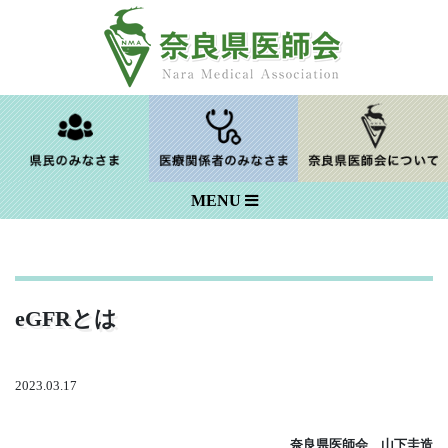
Skip
to
content
MENU
eGFRとは
2023.03.17
奈良県医師会 山下圭造