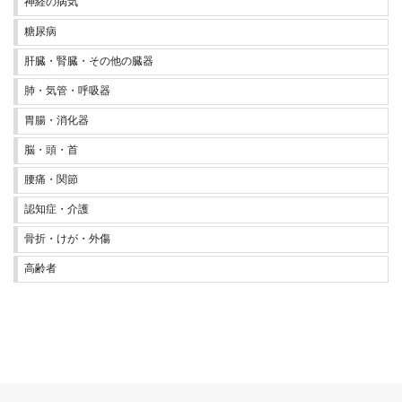
神経の病気
糖尿病
肝臓・腎臓・その他の臓器
肺・気管・呼吸器
胃腸・消化器
脳・頭・首
腰痛・関節
認知症・介護
骨折・けが・外傷
高齢者