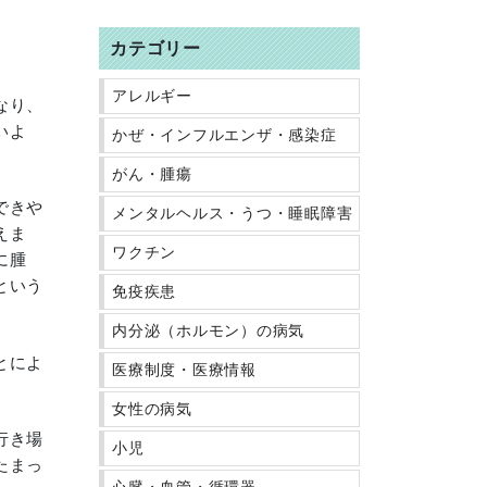
カテゴリー
アレルギー
なり、
いよ
かぜ・インフルエンザ・感染症
がん・腫瘍
できや
メンタルヘルス・うつ・睡眠障害
えま
ワクチン
に腫
という
免疫疾患
内分泌（ホルモン）の病気
とによ
医療制度・医療情報
女性の病気
行き場
小児
たまっ