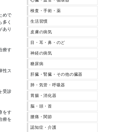
心臓・血管・循環器
検査・手術・薬
ためで
生活習慣
も多く
があり
皮膚の病気
目・耳・鼻・のど
治療す
神経の病気
糖尿病
弾性ス
肝臓・腎臓・その他の臓器
肺・気管・呼吸器
を受診
胃腸・消化器
脳・頭・首
療をす
腰痛・関節
治療を
認知症・介護