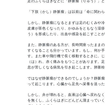
足のふくらはぎなどに「静脈瘤（りゅう）」と
「下肢（かし）静脈瘤」は以前は「命に関わら
しかし、静脈瘤になるとまずは足のむくみや冷
皮膚が茶色くなったり、かゆみをともなう湿疹
う）を形成したり、出血や感染を起こすことが
また、静脈瘤のある方が、長時間座ったままの
すくなることも分かっています。もし、何か手
す。また車や飛行機で長く移動するときに、じ
（は）れ、赤く痛みをもつことがあります。足
息が苦しくなる病気を引き起こします。肺塞栓
ではなぜ静脈瘤ができるのでしょうか？静脈瘤
って起こります。心臓から足先へ栄養を送った
しかし、弁が壊れると、血液は心臓へ戻れなく
を無くし、ふくらはぎにどんどん溜まっていく