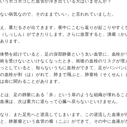
いうボコボコした血管が浮き出ている方はいませんか？
ない病気なので、そのままでいい」と言われていました。
え、重だるさが出てきます。夜中にこむら返りが起こりやすく
（しっしん）ができたりします。さらに放置すると、潰瘍（か
あります。
体勢を続けていると、足の深部静脈という太い血管に、血栓が
術を受けないといけなくなったとき、術後の血栓のリスクが増
っとしていると、知らないうちに血栓ができて、足がパンパン
の血栓が剥（は）がれて、肺まで飛ぶと、肺塞栓（そくせん）
は命に関わることがあります。
とは、足の静脈にある「弁」という扉のような組織が壊れるこ
血液は、次は重力に逆らって心臓へ戻らないといけません。
なり、また足先へと逆流してしまいます。この逆流した血液が
と、静脈瘤という血管の瘤（こぶ）ができて、その中に血液が