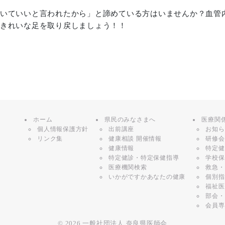
いていいと言われたから」と諦めている方はいませんか？血管
きれいな足を取り戻しましょう！！
ホーム
県民のみなさまへ
医療関
個人情報保護方針
出前講座
お知ら
リンク集
健康相談 開催情報
研修会
健康情報
特定健
特定健診・特定保健指導
学校保
医療機関検索
救急・
いかがですかあなたの健康
個別指
福祉医
部会・
会員専
© 2026
一般社団法人 奈良県医師会