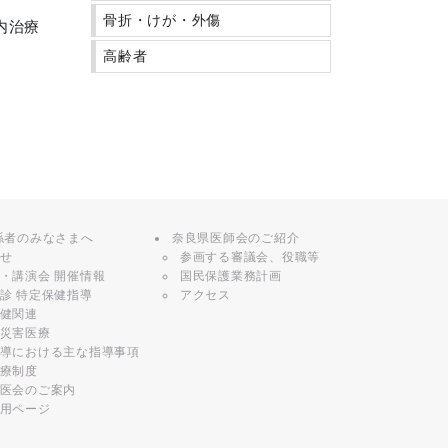
骨折・けが・外傷
内治療
高齢者
係者のみなさまへ
奈良県医師会のご紹介
せ
参画する審議会、役職等
・講演会 開催情報
国民保護業務計画
診 特定保健指導
アクセス
健関連
災害医療
導における主な指導事項
療制度
医会のご案内
用ページ