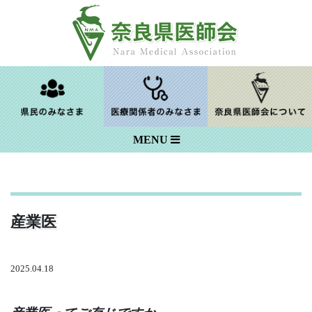
Skip
to
content
MENU
産業医
2025.04.18