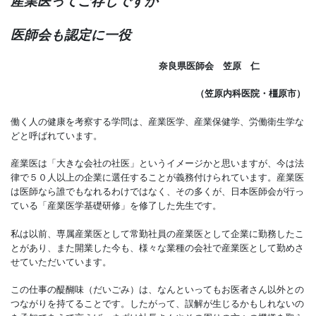
産業医ってご存じですか
医師会も認定に一役
奈良県医師会 笠原 仁
（笠原内科医院・橿原市）
働く人の健康を考察する学問は、産業医学、産業保健学、労働衛生学な
どと呼ばれています。
産業医は「大きな会社の社医」というイメージかと思いますが、今は法
律で５０人以上の企業に選任することが義務付けられています。産業医
は医師なら誰でもなれるわけではなく、その多くが、日本医師会が行っ
ている「産業医学基礎研修」を修了した先生です。
私は以前、専属産業医として常勤社員の産業医として企業に勤務したこ
とがあり、また開業した今も、様々な業種の会社で産業医として勤めさ
せていただいています。
この仕事の醍醐味（だいごみ）は、なんといってもお医者さん以外との
つながりを持てることです。したがって、誤解が生じるかもしれないの