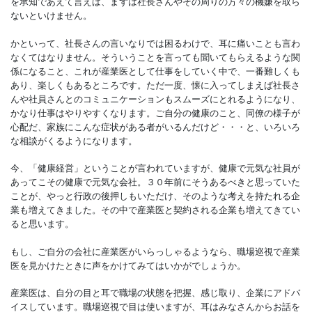
を承知であえて言えば、まずは社長さんやその周りの方々の機嫌を取ら
ないといけません。
かといって、社長さんの言いなりでは困るわけで、耳に痛いことも言わ
なくてはなりません。そういうことを言っても聞いてもらえるような関
係になること、これが産業医として仕事をしていく中で、一番難しくも
あり、楽しくもあるところです。ただ一度、懐に入ってしまえば社長さ
んや社員さんとのコミュニケーションもスムーズにとれるようになり、
かなり仕事はやりやすくなります。ご自分の健康のこと、同僚の様子が
心配だ、家族にこんな症状がある者がいるんだけど・・・と、いろいろ
な相談がくるようになります。
今、「健康経営」ということが言われていますが、健康で元気な社員が
あってこその健康で元気な会社。３０年前にそうあるべきと思っていた
ことが、やっと行政の後押しもいただけ、そのような考えを持たれる企
業も増えてきました。その中で産業医と契約される企業も増えてきてい
ると思います。
もし、ご自分の会社に産業医がいらっしゃるようなら、職場巡視で産業
医を見かけたときに声をかけてみてはいかがでしょうか。
産業医は、自分の目と耳で職場の状態を把握、感じ取り、企業にアドバ
イスしています。職場巡視で目は使いますが、耳はみなさんからお話を