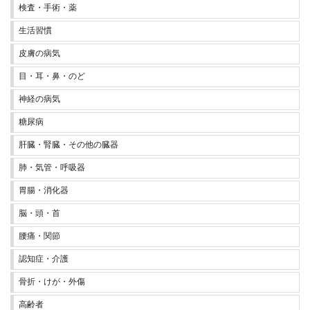
検査・手術・薬
生活習慣
皮膚の病気
目・耳・鼻・のど
神経の病気
糖尿病
肝臓・腎臓・その他の臓器
肺・気管・呼吸器
胃腸・消化器
脳・頭・首
腰痛・関節
認知症・介護
骨折・けが・外傷
高齢者