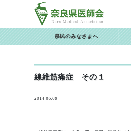
Skip
to
content
県民のみなさまへ
線維筋痛症 その１
2014.06.09