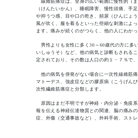
線維筋痛症は、全身の広い範囲に慢性的（ま
（けんたいかん）、睡眠障害、慢性頭痛、手足
や抑うつ感、目や口の乾き、頻尿（ひんにょう
風が吹く、服を着るといった些細な刺激によっ
ます。痛みが続くのがつらく、他の人にわかっ
男性よりも女性に多く30～60歳代の方に多
いしゅうそ）など、他の病気と診断もされるこ
定されており、その数は人口の約１・７％で、
他の病気を併発がない場合に一次性線維筋痛
マトーデス、強皮症などの膠原病（こうげんび
次性繊維筋痛症と分類します。
原因はまだ不明ですが神経・内分泌・免疫系
報を伝える神経伝達物質との関連、脳の痛みの
症、外傷（交通事故など）、外科手術、ストレ