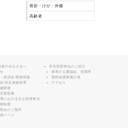
骨折・けが・外傷
高齢者
係者のみなさまへ
奈良県医師会のご紹介
せ
参画する審議会、役職等
・講演会 開催情報
国民保護業務計画
診 特定保健指導
アクセス
健関連
災害医療
導における主な指導事項
療制度
医会のご案内
用ページ