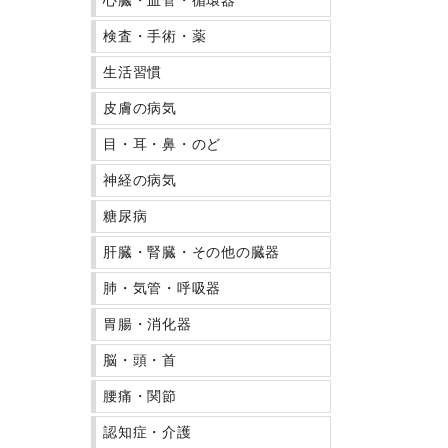
心臓・血管・循環器
検査・手術・薬
生活習慣
皮膚の病気
目・耳・鼻・のど
神経の病気
糖尿病
肝臓・腎臓・その他の臓器
肺・気管・呼吸器
胃腸・消化器
脳・頭・首
腰痛・関節
認知症・介護