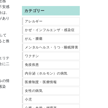
怠感
不安感
カテゴリー
合は、
があり
アレルギー
かぜ・インフルエンザ・感染症
ふて
がん・腫瘍
ると推
メンタルヘルス・うつ・睡眠障害
ワクチン
エリテ
合に二
免疫疾患
内分泌（ホルモン）の病気
みの情
医療制度・医療情報
感染
女性の病気
小児