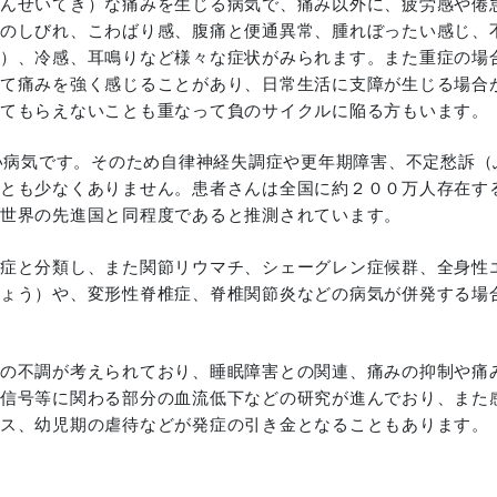
んせいてき）な痛みを生じる病気で、痛み以外に、疲労感や倦
のしびれ、こわばり感、腹痛と便通異常、腫れぼったい感じ、
）、冷感、耳鳴りなど様々な症状がみられます。また重症の場
て痛みを強く感じることがあり、日常生活に支障が生じる場合
てもらえないことも重なって負のサイクルに陥る方もいます。
い病気です。そのため自律神経失調症や更年期障害、不定愁訴（
とも少なくありません。患者さんは全国に約２００万人存在す
世界の先進国と同程度であると推測されています。
症と分類し、また関節リウマチ、シェーグレン症候群、全身性
ょう）や、変形性脊椎症、脊椎関節炎などの病気が併発する場
の不調が考えられており、睡眠障害との関連、痛みの抑制や痛
信号等に関わる部分の血流低下などの研究が進んでおり、また
ス、幼児期の虐待などが発症の引き金となることもあります。