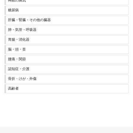
神経の病気
糖尿病
肝臓・腎臓・その他の臓器
肺・気管・呼吸器
胃腸・消化器
脳・頭・首
腰痛・関節
認知症・介護
骨折・けが・外傷
高齢者