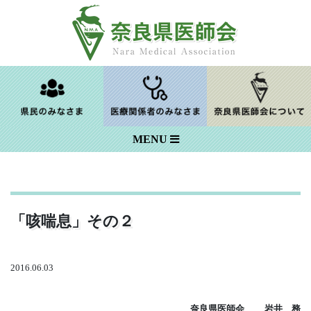
Skip
to
content
MENU
「咳喘息」その２
2016.06.03
奈良
県医師会
岩井 務