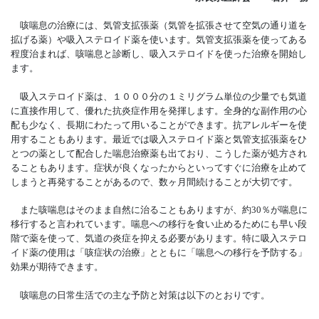
咳喘息の治療には、気管支拡張薬（気管を拡張させて空気の通り道を
拡げる薬）や吸入ステ
ロイド薬を使います。気管支拡張薬を使ってある
程度治まれば、咳喘息と診断し、吸入ステロイドを使った治療を開始し
ます。
吸入ステロイド薬は、１０００分の１ミリグラム単位の少量でも気道
に直接作用して、優れた抗炎症作用を発揮します。全身的な副作用の心
配も少なく、長期にわたって用いることができます。抗アレルギーを使
用することもあります。最近では吸入ステロイド薬と気管支拡張薬をひ
とつの薬として配合した喘息治療薬も出ており、こうした薬が処方され
ることもあります。症状が良くなったからといってすぐに治療を止めて
しまうと再発することがあるので、数ヶ月間続けることが大切です。
また咳喘息はそのまま自然に治ることもありますが、約30％が喘息に
移行すると言われています。喘息への移行を食い止めるためにも早い段
階で薬を使って、気道の炎症を抑える必要があります。特に吸入ステロ
イド薬の使用は「咳症状の治療」とともに「喘息への移行を予防する」
効果が期待できます。
咳喘息の日常生活での主な予防と対策は以下のとおりです。