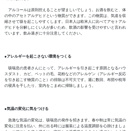
アルコールは原則控えることが望ましいでしょう。お酒を飲むと、体
の中のアセトアルデヒドという物質ができます。この物質は、気道を収
縮させて咳を起こしやすくします。日本人は欧米人に比べてアセトアル
デヒドを分解しにくい人が多いため、飲酒の影響を受けやすいと言われ
ています。飲み過ぎに十分注意してください。
●
アレルギーを起こさない環境をつくる
咳喘息の患者さんにとって、アレルギーを引き起こす原因となるハウ
スダスト、カビ、ペットの毛、花粉などのアレルゲン（アレルギー反応
を引き起こす物質のこと）の排除は不可欠です。週に数回、布団や枕等
の寝具を干したり、室内をこまめに掃除しましょう。
●
気温の変化に気をつける
急激な気温の変化は、咳喘息の発作を招きます。春や秋は常に気温の
変化に注意を払い、外に出る時には服装による温度調節を心掛けましょ