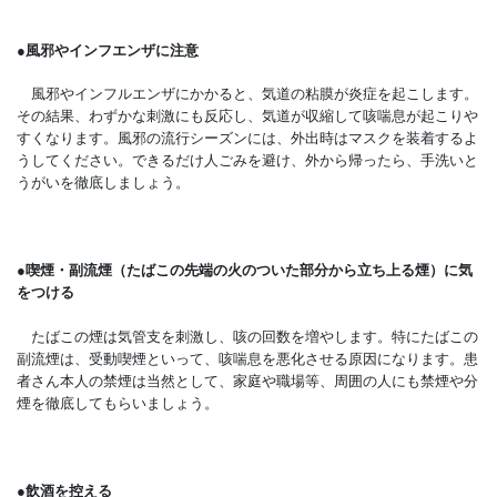
●
風邪やインフエンザに注意
風邪やインフルエンザにかかると、気道の粘膜が炎症を起こします。
その結果、わずかな刺激にも反応し、気道が収縮して咳喘息が起こりや
すくなります。風邪の流行シーズンには、外出時はマスクを装着するよ
うしてください。できるだけ人ごみを避け、外から帰ったら、手洗いと
うがいを徹底しましょう。
●
喫煙・副流煙（たばこの先端の火のついた部分から立ち上る煙）に気
をつける
たばこの煙は気管支を刺激し、咳の回数を増やします。特にたばこの
副流煙は、受動喫煙といって、咳喘息を悪化させる原因になります。患
者さん本人の禁煙は当然として、家庭や職場等、周囲の人にも禁煙や分
煙を徹底してもらいましょう。
●
飲酒を控える