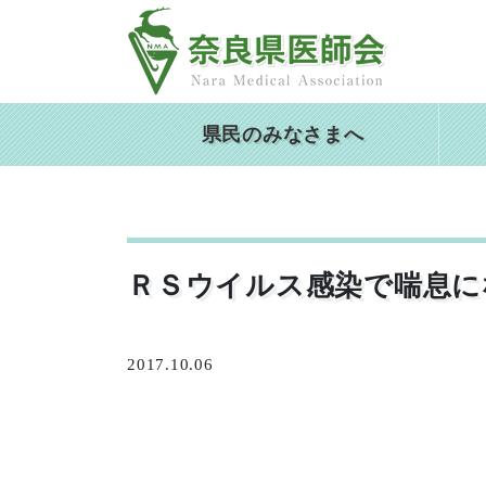
Skip
to
content
県民のみなさまへ
ＲＳウイルス感染で喘息に
2017.10.06