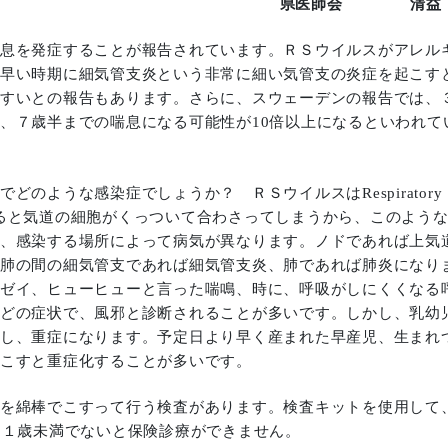
県医師会 清益 
息を発症することが報告されています。ＲＳウイルスがアレル
早い時期に細気管支炎という非常に細い気管支の炎症を起こす
すいとの報告もあります。さらに、スウェーデンの報告では、
、７歳半までの喘息になる可能性が10倍以上になるといわれて
ような感染症でしょうか？ ＲＳウイルスはRespiratory
す。感染すると気道の細胞がくっついて合わさってしまうから、このよう
、感染する場所によって病気が異なります。ノドであれば上気
肺の間の細気管支であれば細気管支炎、肺であれば肺炎になり
ゼイ、ヒューヒューと言った喘鳴、時に、呼吸がしにくくなる
どの症状で、風邪と診断されることが多いです。しかし、乳幼
し、重症になります。予定日より早く産まれた早産児、生まれ
こすと重症化することが多いです。
を綿棒でこすって行う検査があります。検査キットを使用して
は１歳未満でないと保険診療ができません。