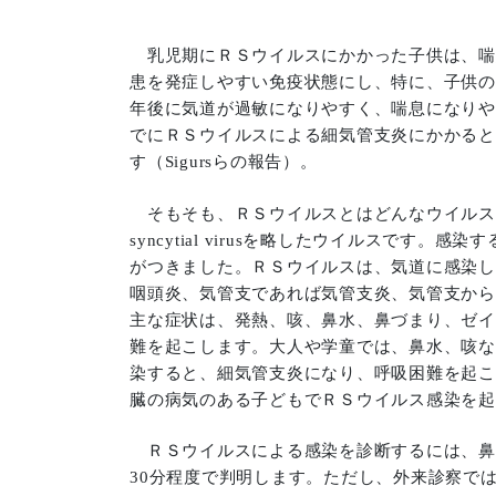
乳児期にＲＳウイルスにかかった子供は、喘
患を発症しやすい免疫状態にし、特に、子供の
年後に気道が過敏になりやすく、喘息になりや
でにＲＳウイルスによる細気管支炎にかかると
す（Sigursらの報告）。
そもそも、ＲＳウイルスとはどんなウイルスでどの
syncytial virusを略したウイルスで
がつきました。ＲＳウイルスは、気道に感染し
咽頭炎、気管支であれば気管支炎、気管支から
主な症状は、発熱、咳、鼻水、鼻づまり、ゼイ
難を起こします。大人や学童では、鼻水、咳な
染すると、細気管支炎になり、呼吸困難を起こ
臓の病気のある子どもでＲＳウイルス感染を起
ＲＳウイルスによる感染を診断するには、鼻
30分程度で判明します。ただし、外来診察で