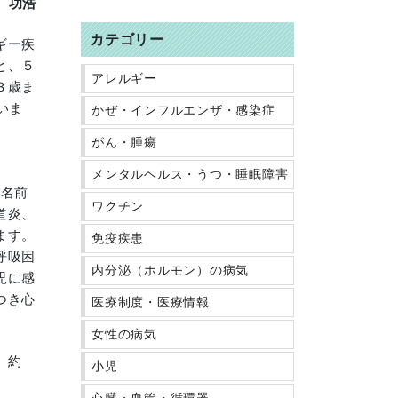
功浩
カテゴリー
ギー疾
と、５
アレルギー
３歳ま
いま
かぜ・インフルエンザ・感染症
がん・腫瘍
メンタルヘルス・うつ・睡眠障害
な名前
ワクチン
道炎、
ます。
免疫疾患
呼吸困
内分泌（ホルモン）の病気
児に感
つき心
医療制度・医療情報
女性の病気
、約
小児