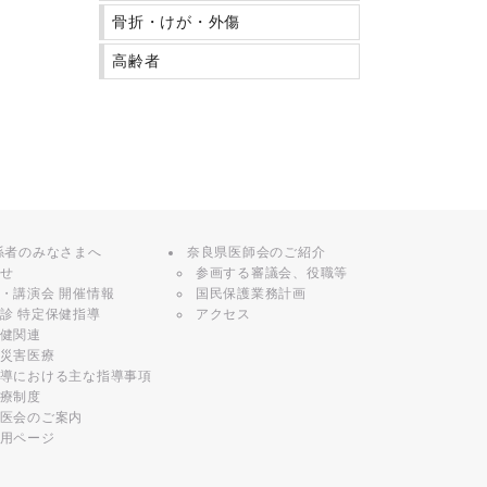
骨折・けが・外傷
高齢者
係者のみなさまへ
奈良県医師会のご紹介
せ
参画する審議会、役職等
・講演会 開催情報
国民保護業務計画
診 特定保健指導
アクセス
健関連
災害医療
導における主な指導事項
療制度
医会のご案内
用ページ