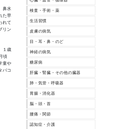
心臓・血管・循環器
、鼻水
検査・手術・薬
れた早
生活習慣
われて
ブリン
皮膚の病気
目・耳・鼻・のど
。１歳
神経の病気
月頃
糖尿病
学童や
タバコ
肝臓・腎臓・その他の臓器
肺・気管・呼吸器
胃腸・消化器
脳・頭・首
腰痛・関節
認知症・介護